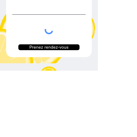
Prenez rendez-vous
Avocat Pulse
09 77 71 66 02
contact@avocatpulse.fr
74 Rue Ney, 69006 Lyon