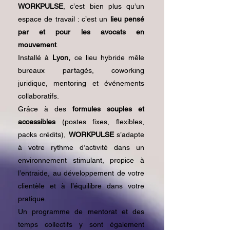
WORKPULSE
, c’est bien plus qu’un
espace de travail : c’est un
lieu pensé
par et pour les avocats en
mouvement
.
Installé à
Lyon,
ce lieu hybride mêle
bureaux partagés, coworking
juridique, mentoring et événements
collaboratifs.
Grâce à des
formules souples et
accessibles
(postes fixes, flexibles,
packs crédits),
WORKPULSE
s’adapte
à votre rythme d’activité dans un
environnement stimulant, propice à
l’entraide, au développement de votre
clientèle et à l’équilibre dans votre
pratique.
Un programme de mentorat et des
temps collectifs y sont également