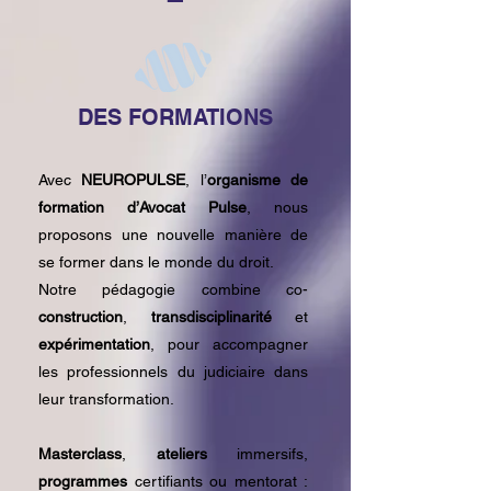
DES FORMATIONS
Avec
NEUROPULSE
, l’
organisme de
formation d’Avocat Pulse
, nous
proposons une nouvelle manière de
se former dans le monde du droit.
Notre pédagogie combine co-
construction
,
transdisciplinarité
et
expérimentation
, pour accompagner
les professionnels du judiciaire dans
leur transformation.
Masterclass
,
ateliers
immersifs,
programmes
certifiants ou mentorat :