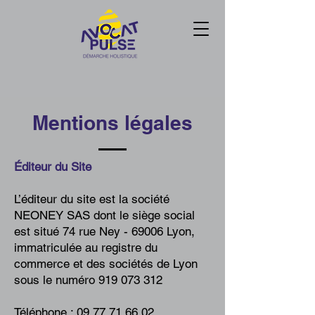
Mentions légales
Éditeur du Site
L’éditeur du site est la société
NEONEY SAS dont le siège social
est situé 74 rue Ney - 69006 Lyon,
immatriculée au registre du
commerce et des sociétés de Lyon
sous le numéro
919 073 312
Téléphone :
09 77 71 66 02