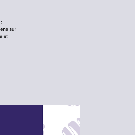
:
sens sur
e et