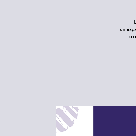
un espa
ce 