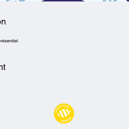
on
résentiel
nt