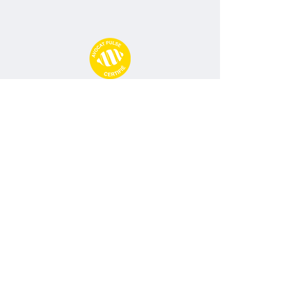
Avocat Pulse
09 77 71 66 02
contact@avocatpulse.fr
74 Rue Ney, 69006 Lyon
Conditions particulières d'abonnement
Politique de confidentialité
Mentions légales