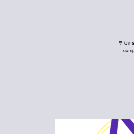
💬 Un t
compr