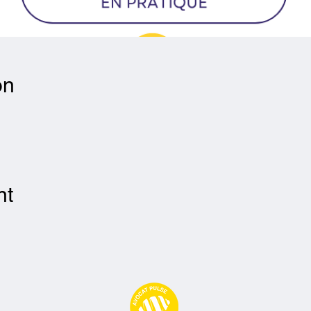
on
nt