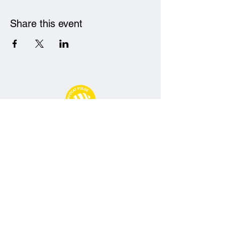
Share this event
Avocat Pulse
09 77 71 66 02
contact@avocatpulse.fr
74 Rue Ney, 69006 Lyon
Conditions particulières d'abonnement