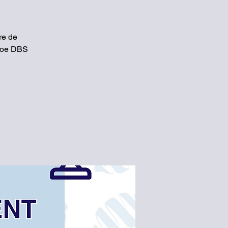
re de
thoe DBS