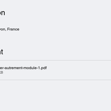
on
yon, France
t
r-autrement-module-1
.pdf
KB