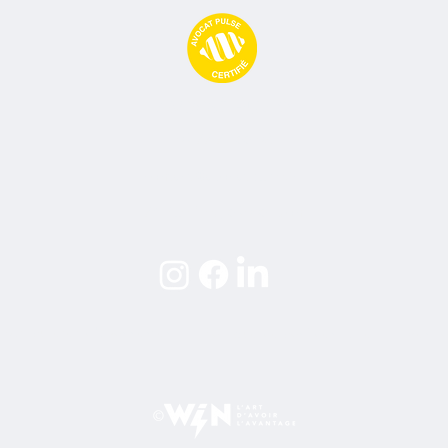
Avocat Pulse
09 77 71 66 02
contact@avocatpulse.fr
74 Rue Ney, 69006 Lyon
 particulières d'abonnement
Politique de confidentialité
Mentio