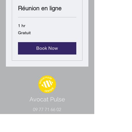
Réunion en ligne
1 hr
Gratuit
Gratuit
Book Now
Avocat Pulse
09 77 71 66 02
contact@avocatpulse.fr
74 Rue Ney, 69006 Lyon