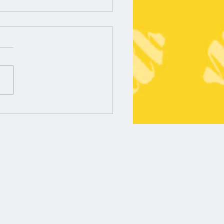
p sur Avocat Pulse : le
d lancement arrive !