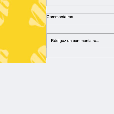
Commentaires
Rédigez un commentaire...
☕ On ne tient pas la pratique
seul