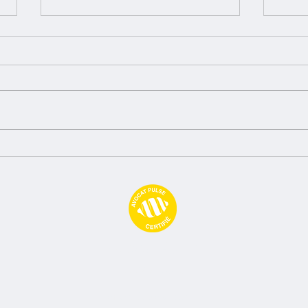
Cap sur la justice participative
⚡️ Ca
gran
Avocat Pulse
09 77 71 66 02
contact@avocatpulse.fr