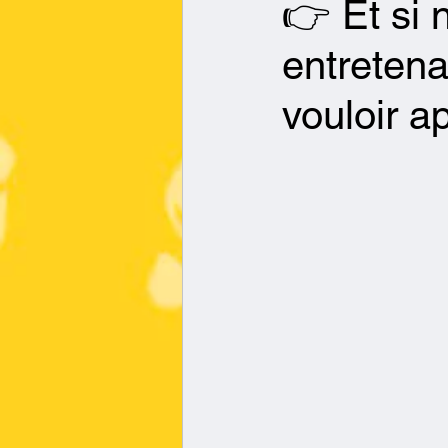
👉 Et si 
entretena
vouloir a