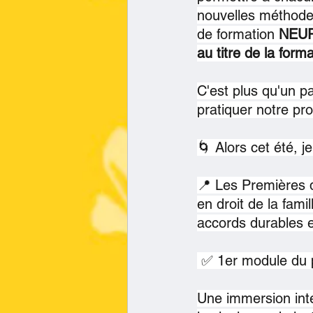
nouvelles méthode
de formation 
NEU
au titre de la form
C'est plus qu'un p
pratiquer notre pr
🌀 Alors cet été, j
📍 Les Premières d
en droit de la fami
accords durables e
 ✅ 1er module du p
Une immersion inte