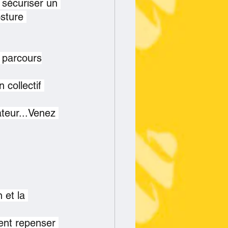
t sécuriser un 
sture 
u parcours
 collectif 
ateur...Venez 
 et la 
ent repenser 