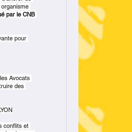
 organisme 
ué par le CNB 
vante pour 
les Avocats 
truire des 
 LYON
conflits et 