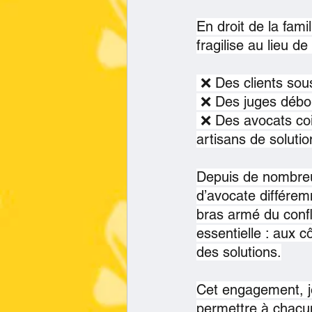
En droit de la fam
fragilise au lieu de
 ❌ Des clients sou
 ❌ Des juges débo
 ❌ Des avocats coi
artisans de solutio
Depuis de nombreu
d’avocate différem
bras armé du confli
essentielle : aux c
des solutions.
Cet engagement, je
permettre à chacun