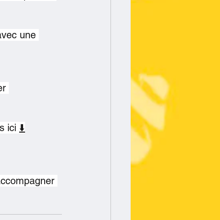
avec une 
r 
 ici 
⬇️
d’accompagner 