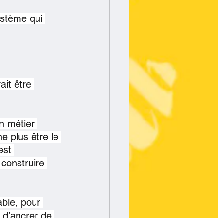
ystème qui 
it être 
n métier 
e plus être le 
est 
 construire 
ble, pour 
 d’ancrer de 