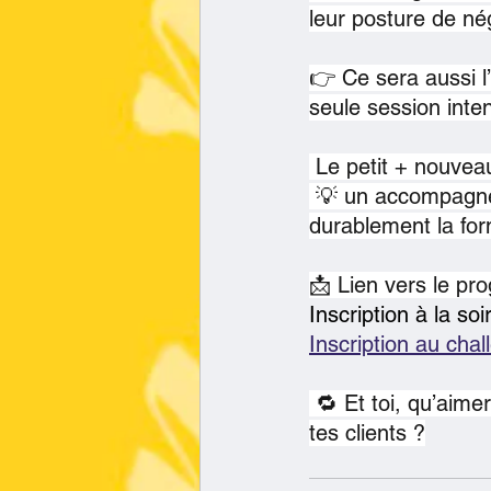
leur posture de né
👉 Ce sera aussi l
seule session inte
 Le petit + nouvea
 💡 un accompagne
durablement la for
📩 Lien vers le pro
Inscription à la soi
Inscription au chal
 🔁 Et toi, qu’aim
tes clients ?