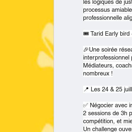
les logiques de just
processus amiable
professionnelle al
🎟️ Tarid Early bir
🎉Une soirée réseau
interprofessionnel
Médiateurs, coachs,
nombreux !
📍 Les 24 & 25 juill
✅ Négocier avec 
2 sessions de 3h po
compétition, et mie
Un challenge ouver