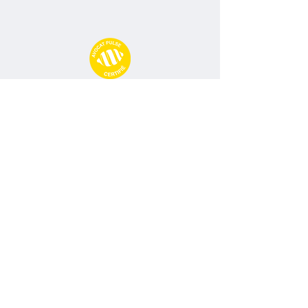
Avocat Pulse
09 77 71 66 02
contact@avocatpulse.fr
74 Rue Ney, 69006 Lyon
Conditions particulières d'abonnement
Politique de confidentialité
Mentions légales