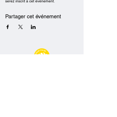
serez inscrit à cet événement.
Partager cet événement
Avocat Pulse
09 77 71 66 02
contact@avocatpulse.fr
74 Rue Ney, 69006 Lyon