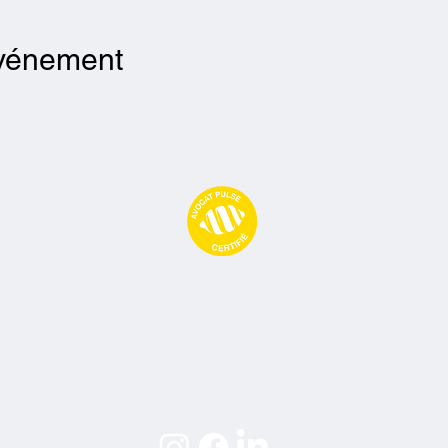
événement
Avocat Pulse
09 77 71 66 02
contact@avocatpulse.fr
74 Rue Ney, 69006 Lyon