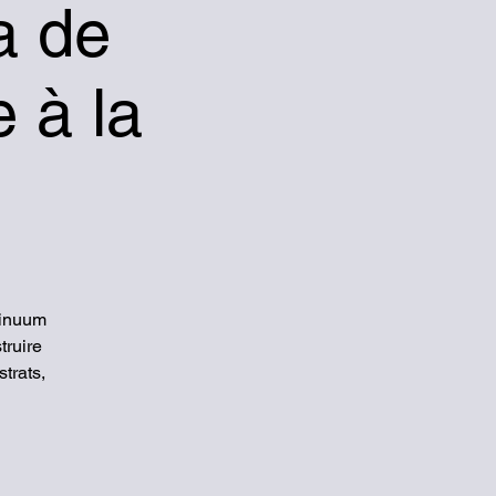
a de
e à la
tinuum
truire
trats,