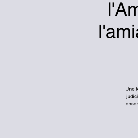
l'A
l'ami
Une f
judic
ensem