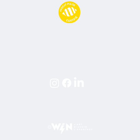
Avocat Pulse
09 77 71 66 02
contact@avocatpulse.fr
74 Rue Ney, 69006 Lyon
 particulières d'abonnement
Politique de confidentialité
Mentio