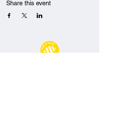
Share this event
Avocat Pulse
09 77 71 66 02
contact@avocatpulse.fr
74 Rue Ney, 69006 Lyon
Conditions particulières d'abonnement
Politique de confidentialité