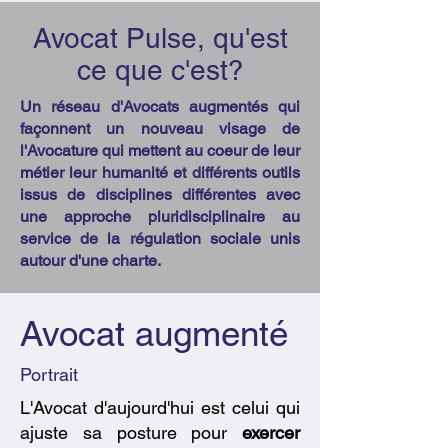
Avocat Pulse, qu'est
ce que c'est?
Un réseau d'Avocats augmentés qui
façonnent un nouveau visage de
l'Avocature qui mettent au coeur de leur
métier leur humanité et différents outils
issus de disciplines différentes avec
une approche pluridisciplinaire au
service de la régulation sociale unis
autour d'une charte.
Avocat augmenté
Portrait
L'Avocat d'aujourd'hui est celui qui
ajuste sa posture pour
exercer