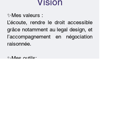
Vision
✨Mes valeurs :
L’écoute, rendre le droit accessible
grâce notamment au legal design, et
l’accompagnement en négociation
raisonnée.
✨Mes outils:
J'utilise plusieurs outils : la
communication visuelle avec des
infographies, ou des cartes
mentales pour expliquer les
procédures, les différentes phases.
Des écritures en « legal design »
dès que c’est possible. Des cartes
pour exprimer les émotions, les
actions à engager.
✨Mon souhait pour l'avenir des