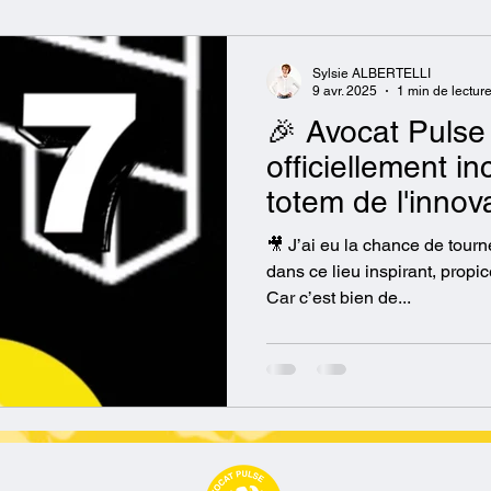
Sylsie ALBERTELLI
9 avr. 2025
1 min de lectur
🎉 Avocat Pulse
officiellement i
totem de l'innov
partenaire du B
🎥 J’ai eu la chance de tour
dans ce lieu inspirant, propic
Car c’est bien de...