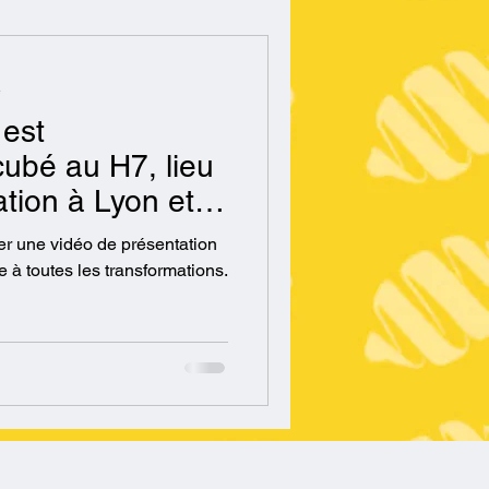
e
 est
ncubé au H7, lieu
ation à Lyon et
arreau de Lyon!
ner une vidéo de présentation
e à toutes les transformations.